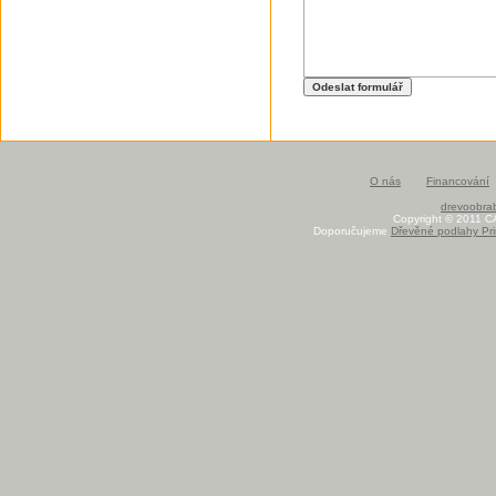
O nás
Financování
drevoobrab
Copyright © 2011 C
Doporučujeme
Dřevěné podlahy Pri