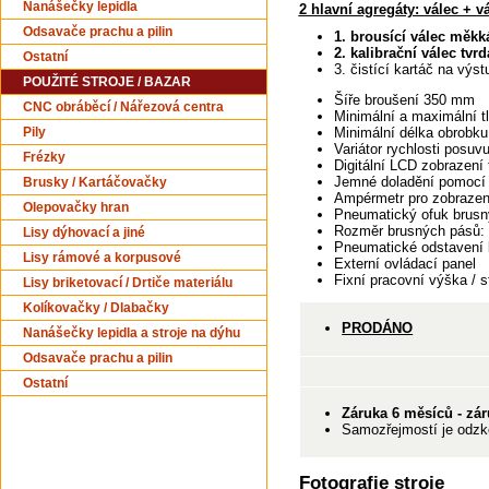
Nanášečky lepidla
2 hlavní agregáty: válec + v
Odsavače prachu a pilin
1. brousící válec měk
2. kalibrační válec tv
Ostatní
3. čistící kartáč na výs
POUŽITÉ STROJE / BAZAR
Šíře broušení 350 mm
CNC obráběcí / Nářezová centra
Minimální a maximální 
Minimální délka obrobk
Pily
Variátor rychlosti posuv
Frézky
Digitální LCD zobrazení
Jemné doladění pomocí 
Brusky / Kartáčovačky
Ampérmetr pro zobrazen
Olepovačky hran
Pneumatický ofuk brusn
Rozměr brusných pásů:
Lisy dýhovací a jiné
Pneumatické odstavení 
Lisy rámové a korpusové
Externí ovládací panel
Fixní pracovní výška / s
Lisy briketovací / Drtiče materiálu
Kolíkovačky / Dlabačky
PRODÁNO
Nanášečky lepidla a stroje na dýhu
Odsavače prachu a pilin
Ostatní
Záruka 6 měsíců - zár
Samozřejmostí je odzko
Fotografie stroje