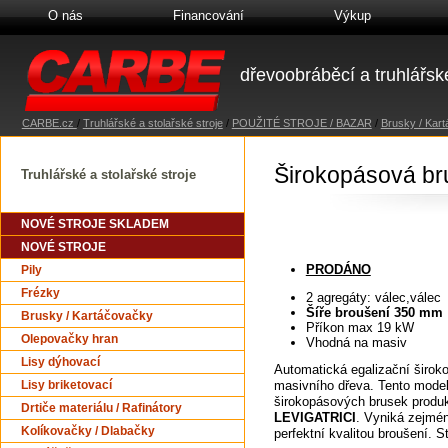
O nás
Financování
Výkup
dřevoobráběcí a truhlářské
CARBE.cz
/
Truhlářské a stolařské stroje
/
POUŽITÉ STROJE / BAZAR
/
Brusky / Kar
Širokopásová b
Truhlářské a stolařské stroje
NOVÉ STROJE SKLADEM
NOVÉ STROJE
PRODÁNO
Pily
Frézky
2 agregáty: válec,válec
Šíře broušení 350 mm
Brusky / Kartáčovačky
Příkon max 19 kW
Olepovačky hran
Vhodná na masiv
Lisy dýhovací
Automatická egalizační širok
masivního dřeva. Tento model
Lisy briketovací
širokopásových brusek produk
Drtiče materiálu / Rafinátory
LEVIGATRICI
. Vyniká zejmé
Kolíkovačky / Dlabačky
perfektní kvalitou broušení. 