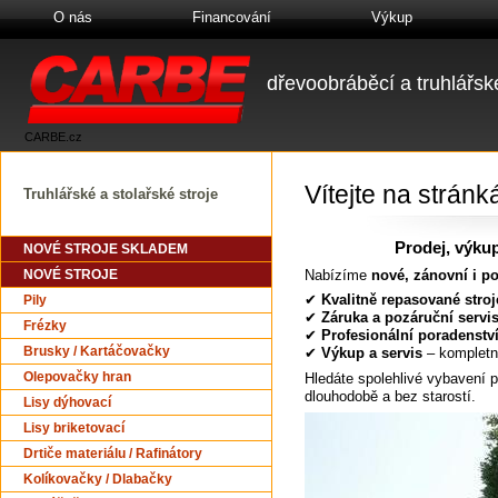
O nás
Financování
Výkup
dřevoobráběcí a truhlářské
CARBE.cz
Vítejte na strá
Truhlářské a stolařské stroje
Prodej, výkup
NOVÉ STROJE SKLADEM
Nabízíme
nové, zánovní i po
NOVÉ STROJE
✔
Kvalitně repasované stroj
Pily
✔
Záruka a pozáruční servi
Frézky
✔
Profesionální poradenstv
Brusky / Kartáčovačky
✔
Výkup a servis
– kompletn
Hledáte spolehlivé vybavení p
Olepovačky hran
dlouhodobě a bez starostí.
Lisy dýhovací
Lisy briketovací
Drtiče materiálu / Rafinátory
Kolíkovačky / Dlabačky