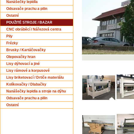
Nanášečky lepidla
Odsavače prachu a pilin
Ostatní
POUŽITÉ STROJE / BAZAR
CNC obráběcí / Nářezová centra
Pily
Frézky
Brusky / Kartáčovačky
Olepovačky hran
Lisy dýhovací a jiné
Lisy rámové a korpusové
Lisy briketovací / Drtiče materiálu
Kolíkovačky / Dlabačky
Nanášečky lepidla a stroje na dýhu
Odsavače prachu a pilin
Ostatní