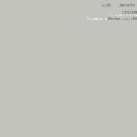
O nás
Financování
drevoobrab
Copyright © 2011 C
Doporučujeme
Dřevěné podlahy Pri