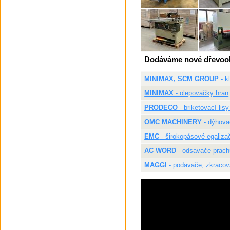
Dodáváme nové dřevoob
MINIMAX, SCM GROUP
- k
MINIMAX
- olepovačky hran
PRODECO
- briketovací lisy
OMC MACHINERY
- dýhovac
EMC
- širokopásové egaliza
AC WORD
- odsavače prachu
MAGGI
- podavače, zkracova