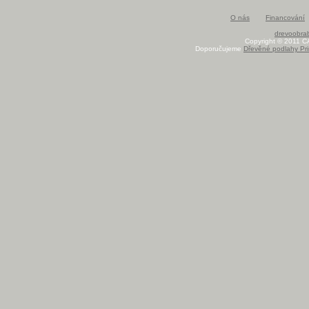
O nás
Financování
drevoobrab
Copyright © 2011 C
Doporučujeme
Dřevěné podlahy Pri