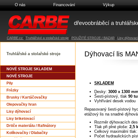
O nás
Financování
Výkup
dřevoobráběcí a truhlářské
CARBE.cz
/
Truhlářské a stolařské stroje
/
POUŽITÉ STROJE / BAZAR
/
Lisy dýhovací 
Dýhovací lis M
Truhlářské a stolařské stroje
NOVÉ STROJE SKLADEM
NOVÉ STROJE
SKLADEM
Pily
Frézky
Desky:
3000 x 1300 m
Šesti-pístový, tlak
90 tu
Brusky / Kartáčovačky
Vyhřívání desek vodou
Olepovačky hran
Repasovaný šesti-pístový hydr
Lisy dýhovací
etážový lis na snadné dýhová
Lisy briketovací
Rozměr dýhovacích de
Drtiče materiálu / Rafinátory
Tlak při plné ploše:
2,5 
Celkový maximální tlak:
Kolíkovačky / Dlabačky
Počet hydraulických pís