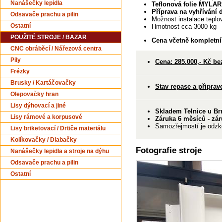
Nanášečky lepidla
Teflonová folie MYLA
Příprava na vyhřívání
Odsavače prachu a pilin
Možnost instalace teplo
Ostatní
Hmotnost cca 3000 kg
POUŽITÉ STROJE / BAZAR
Cena včetně kompletní 
CNC obráběcí / Nářezová centra
Pily
Cena: 285.000,- Kč b
Frézky
Brusky / Kartáčovačky
Stav repase a připrav
Olepovačky hran
Lisy dýhovací a jiné
Skladem Telnice u Br
Lisy rámové a korpusové
Záruka 6 měsíců - zár
Samozřejmostí je odzko
Lisy briketovací / Drtiče materiálu
Kolíkovačky / Dlabačky
Fotografie stroje
Nanášečky lepidla a stroje na dýhu
Odsavače prachu a pilin
Ostatní