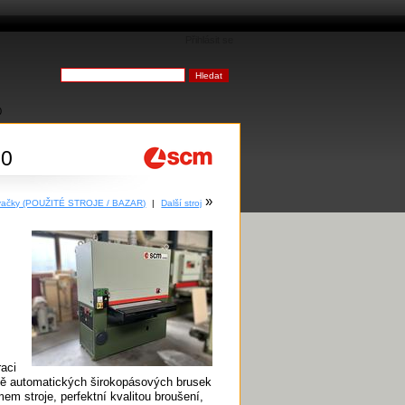
Přihlásit se
0
10
»
ovačky (POUŽITÉ STROJE / BAZAR)
|
Další stroj
aci
dě automatických širokopásových brusek
 stroje, perfektní kvalitou broušení,