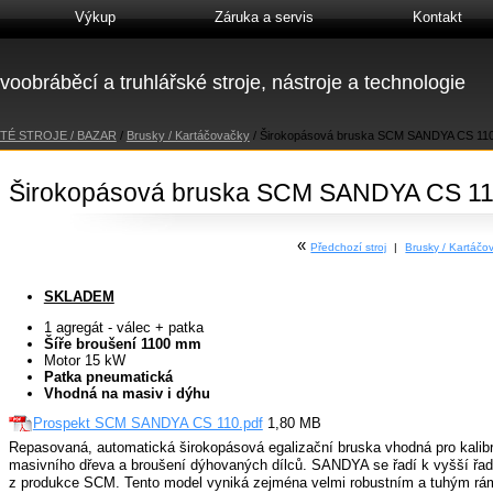
Výkup
Záruka a servis
Kontakt
voobráběcí a truhlářské stroje, nástroje a technologie
TÉ STROJE / BAZAR
/
Brusky / Kartáčovačky
/
Širokopásová bruska SCM SANDYA CS 11
Širokopásová bruska SCM SANDYA CS 1
«
Předchozí stroj
|
Brusky / Kartáč
SKLADEM
1 agregát - válec + patka
Šíře broušení 1100 mm
Motor 15 kW
Patka pneumatická
Vhodná na masiv i dýhu
Prospekt SCM SANDYA CS 110.pdf
1,80 MB
Repasovaná, automatická širokopásová egalizační bruska vhodná pro kalibr
masivního dřeva a broušení dýhovaných dílců. SANDYA se řadí k vyšší řa
z produkce SCM. Tento model vyniká zejména velmi robustním a tuhým rámem