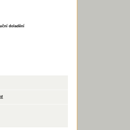
uční doladění
t!