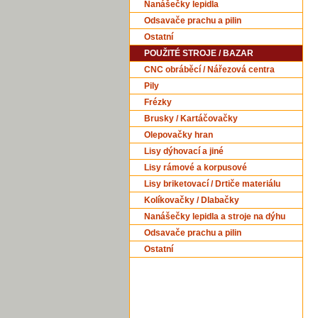
Nanášečky lepidla
Odsavače prachu a pilin
Ostatní
POUŽITÉ STROJE / BAZAR
CNC obráběcí / Nářezová centra
Pily
Frézky
Brusky / Kartáčovačky
Olepovačky hran
Lisy dýhovací a jiné
Lisy rámové a korpusové
Lisy briketovací / Drtiče materiálu
Kolíkovačky / Dlabačky
Nanášečky lepidla a stroje na dýhu
Odsavače prachu a pilin
Ostatní