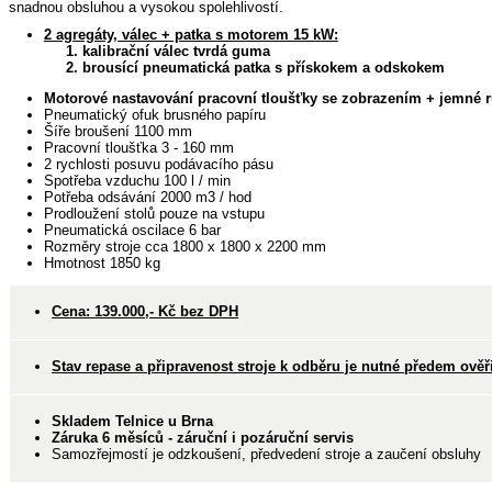
snadnou obsluhou a vysokou spolehlivostí.
2 agregáty, válec + patka s motorem 15 kW:
1. kalibrační válec tvrdá guma
2. brousící pneumatická patka s přískokem a odskokem
Motorové nastavování pracovní tloušťky se zobrazením + jemné r
Pneumatický ofuk brusného papíru
Šíře broušení 1100 mm
Pracovní tloušťka 3 - 160 mm
2 rychlosti posuvu podávacího pásu
Spotřeba vzduchu 100 l / min
Potřeba odsávání 2000 m3 / hod
Prodloužení stolů pouze na vstupu
Pneumatická oscilace 6 bar
Rozměry stroje cca 1800 x 1800 x 2200 mm
Hmotnost 1850 kg
Cena: 139.000,- Kč bez DPH
Stav repase a připravenost stroje k odběru je nutné předem ověři
Skladem Telnice u Brna
Záruka 6 měsíců - záruční i pozáruční servis
Samozřejmostí je odzkoušení, předvedení stroje a zaučení obsluhy