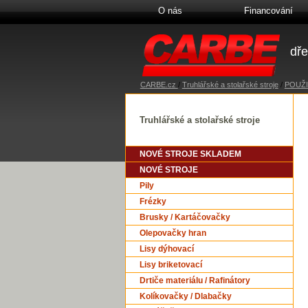
O nás
Financování
dře
CARBE.cz
/
Truhlářské a stolařské stroje
/
POUŽI
Truhlářské a stolařské stroje
NOVÉ STROJE SKLADEM
NOVÉ STROJE
Pily
Frézky
Brusky / Kartáčovačky
Olepovačky hran
Lisy dýhovací
Lisy briketovací
Drtiče materiálu / Rafinátory
Kolíkovačky / Dlabačky