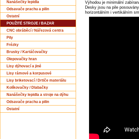
Výhodou je minimální zabíraná
Nanášečky lepidla
Desky jsou na pile posouvány
Odsavače prachu a pilin
horizontálním i vertikálním 
Ostatní
POUŽITÉ STROJE / BAZAR
CNC obráběcí / Nářezová centra
Pily
Frézky
Brusky / Kartáčovačky
Olepovačky hran
Lisy dýhovací a jiné
Lisy rámové a korpusové
Lisy briketovací / Drtiče materiálu
Kolíkovačky / Dlabačky
Nanášečky lepidla a stroje na dýhu
Odsavače prachu a pilin
Ostatní