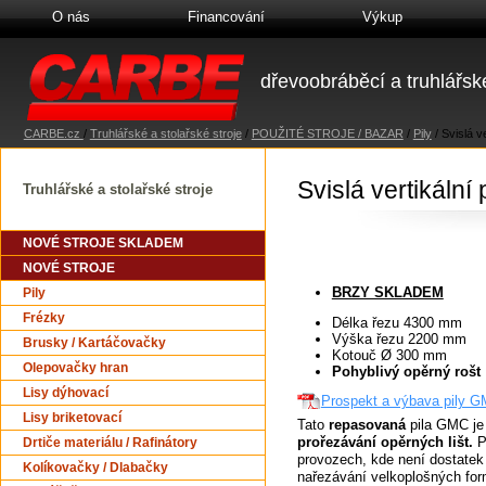
O nás
Financování
Výkup
dřevoobráběcí a truhlářské
CARBE.cz
/
Truhlářské a stolařské stroje
/
POUŽITÉ STROJE / BAZAR
/
Pily
/
Svislá v
Svislá vertikáln
Truhlářské a stolařské stroje
NOVÉ STROJE SKLADEM
NOVÉ STROJE
BRZY SKLADEM
Pily
Frézky
Délka řezu 4300 mm
Výška řezu 2200 mm
Brusky / Kartáčovačky
Kotouč Ø 300 mm
Olepovačky hran
Pohyblivý opěrný rošt
Lisy dýhovací
Prospekt a výbava pily G
Lisy briketovací
Tato
repasovaná
pila GMC j
prořezávání opěrných lišt.
Pi
Drtiče materiálu / Rafinátory
provozech, kde není dostatek 
Kolíkovačky / Dlabačky
nařezávání velkoplošných for