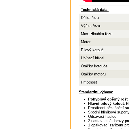
Technická data:
Délka řezu
Výška řezu:
Max. Hloubka řezu
Motor
Pilový kotouč
Upínací hřídel
Otáčky kotouče
Otáčky motoru
Hmotnost
Standardní výbava:
Pohyblivý opěrný rošt 
Hlavní pilový kotouč H
Prostřední překlápěcí su
Spodní hliníkové suport
Odsávací hadice
2 nastavitelné dorazy pro
1 opakovací zařízení pro