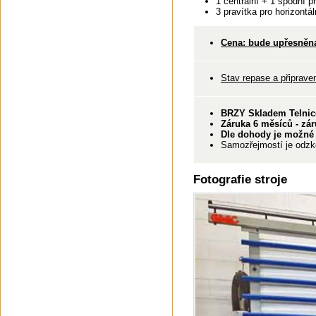
1 centrální + 1 spodní pr
3 pravítka pro horizontál
Cena: bude upřesněn
Stav repase a připraven
BRZY Skladem Telnic
Záruka 6 měsíců - zár
Dle dohody je možné 
Samozřejmostí je odzko
Fotografie stroje