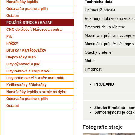
Technická data
Nanášečky lepidla
Odsavače prachu a pilin
Upínací Ø hřídele
Ostatní
Rozměry stolu včetně vozík
POUŽITÉ STROJE / BAZAR
Pracovní délka vřetene
CNC obráběcí / Nářezová centra
Maximální průměr nástroje v
Pily
Frézky
Maximální průměr nástroje v
Brusky / Kartáčovačky
Otáčky vřetene
Olepovačky hran
Motor
Lisy dýhovací a jiné
Hmotnost
Lisy rámové a korpusové
Lisy briketovací / Drtiče materiálu
PRODÁNO
Kolíkovačky / Dlabačky
Nanášečky lepidla a stroje na dýhu
Odsavače prachu a pilin
Ostatní
Záruka 6 měsíců -
ser
Samozřejmostí je odzko
Fotografie stroje