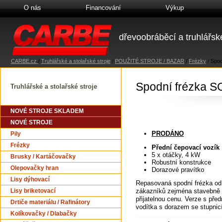
O nás
Financování
Výkup
dřevoobráběcí a truhlářské
CARBE.cz
/
Truhlářské a stolařské stroje
/
POUŽITÉ STROJE / BAZAR
/
Frézky
/
Spod
Spodní frézka 
Truhlářské a stolařské stroje
NOVÉ STROJE SKLADEM
NOVÉ STROJE
PRODÁNO
Pily
Frézky
Přední čepovací vozík
5 x otáčky, 4 kW
Brusky / Kartáčovačky
Robustní konstrukce
Olepovačky hran
Dorazové pravítko
Lisy dýhovací
Repasovaná spodní frézka od 
zákazníků zejména stavebně tru
Lisy briketovací
přijatelnou cenu. Verze s př
Drtiče materiálu / Rafinátory
vodítka s dorazem se stupnicí
Kolíkovačky / Dlabačky