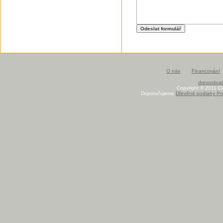
O nás
Financování
drevoobrab
Copyright © 2011 C
Doporučujeme
Dřevěné podlahy Pri