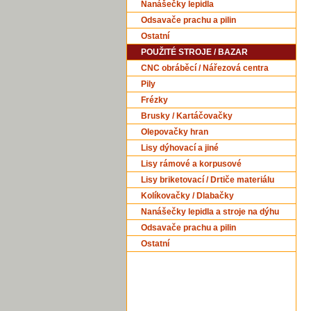
Nanášečky lepidla
Odsavače prachu a pilin
Ostatní
POUŽITÉ STROJE / BAZAR
CNC obráběcí / Nářezová centra
Pily
Frézky
Brusky / Kartáčovačky
Olepovačky hran
Lisy dýhovací a jiné
Lisy rámové a korpusové
Lisy briketovací / Drtiče materiálu
Kolíkovačky / Dlabačky
Nanášečky lepidla a stroje na dýhu
Odsavače prachu a pilin
Ostatní