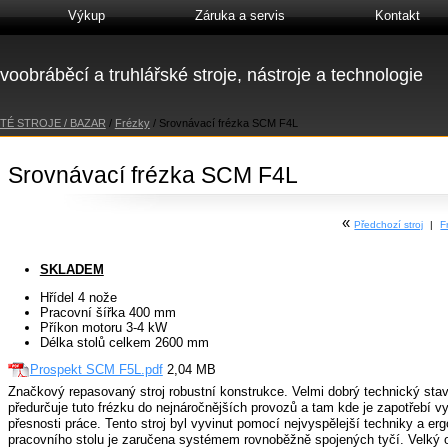
Výkup
Záruka a servis
Kontakt
voobráběcí a truhlářské stroje, nástroje a technologie
TÉ STROJE / BAZAR
/
Frézky
/
Srovnávací frézka SCM F4L
Srovnávací frézka SCM F4L
«
Předchozí stroj
|
F
SKLADEM
Hřídel 4 nože
Pracovní šířka 400 mm
Příkon motoru 3-4 kW
Délka stolů celkem 2600 mm
Prospekt SCM F5L.pdf
2,04 MB
Značkový repasovaný stroj robustní konstrukce. Velmi dobrý technický sta
předurčuje tuto frézku do nejnáročnějších provozů a tam kde je zapotřebí v
přesnosti práce. Tento stroj byl vyvinut pomocí nejvyspělejší techniky a e
pracovního stolu je zaručena systémem rovnoběžně spojených tyčí. Velký od