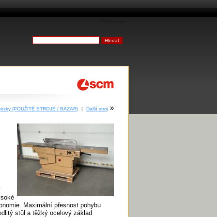
Přihlásit se
»
rézky (POUŽITÉ STROJE / BAZAR)
|
Další stroj
v
ysoké
rgonomie. Maximální přesnost pohybu
litý stůl a těžký ocelový základ