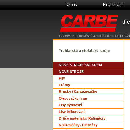
O nás
Financování
dře
CARBE.cz
/
Truhlářské a stolařské stroje
/
POUŽI
Truhlářské a stolařské stroje
NOVÉ STROJE SKLADEM
NOVÉ STROJE
Pily
Frézky
Brusky / Kartáčovačky
Olepovačky hran
Lisy dýhovací
Lisy briketovací
Drtiče materiálu / Rafinátory
Kolíkovačky / Dlabačky