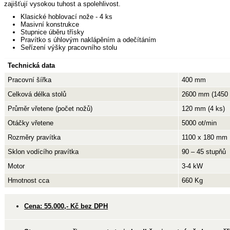
zajišťují vysokou tuhost a spolehlivost.
Klasické hoblovací nože - 4 ks
Masivní konstrukce
Stupnice úběru třísky
Pravítko s úhlovým naklápěním a odečítáním
Seřízení výšky pracovního stolu
Technická data
Pracovní šířka
400 mm
Celková délka stolů
2600 mm (1450
Průměr vřetene (počet nožů)
120 mm (4 ks)
Otáčky vřetene
5000 ot/min
Rozměry pravítka
1100 x 180 mm
Sklon vodícího pravítka
90 – 45 stupňů
Motor
3-4 kW
Hmotnost cca
660 Kg
Cena: 55.000,- Kč bez DPH