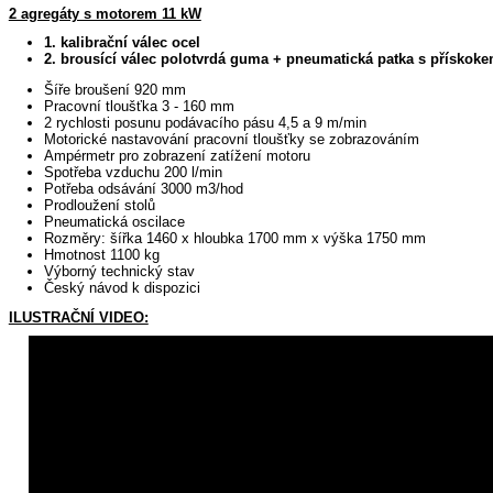
2 agregáty s motorem 11 kW
1. kalibrační válec ocel
2. brousící válec polotvrdá guma + pneumatická patka s přísko
Šíře broušení 920 mm
Pracovní tloušťka 3 - 160 mm
2 rychlosti posunu podávacího pásu 4,5 a 9 m/min
Motorické nastavování pracovní tloušťky se zobrazováním
Ampérmetr pro zobrazení zatížení motoru
Spotřeba vzduchu 200 l/min
Potřeba odsávání 3000 m3/hod
Prodloužení stolů
Pneumatická oscilace
Rozměry: šířka 1460 x hloubka 1700 mm x výška 1750 mm
Hmotnost 1100 kg
Výborný technický stav
Český návod k dispozici
ILUSTRAČNÍ VIDEO: