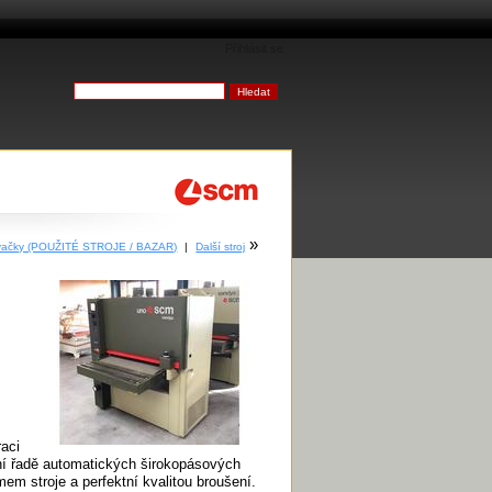
Přihlásit se
»
ovačky (POUŽITÉ STROJE / BAZAR)
|
Další stroj
aci
ní řadě automatických širokopásových
m stroje a perfektní kvalitou broušení.