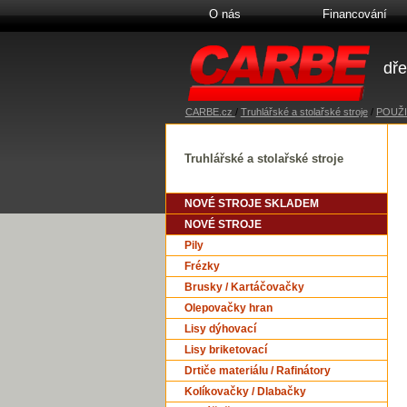
O nás
Financování
dře
CARBE.cz
/
Truhlářské a stolařské stroje
/
POUŽI
Truhlářské a stolařské stroje
NOVÉ STROJE SKLADEM
NOVÉ STROJE
Pily
Frézky
Brusky / Kartáčovačky
Olepovačky hran
Lisy dýhovací
Lisy briketovací
Drtiče materiálu / Rafinátory
Kolíkovačky / Dlabačky