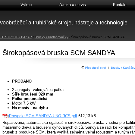
Výkup
Záruka a servis
Kontakt
voobráběcí a truhlářské stroje, nástroje a technologie
TÉ STROJE / BAZAR
/
Brusky / Kartáčovačky
/
Širokopásová bruska SCM SANDYA
Širokopásová bruska SCM SANDYA
«
Předchozí stroj
|
Brusky / Kartáč
PRODÁNO
2 agregáty: válec,válec-patka
Šíře broušení 920 mm
Patka pneumatická
Motor 7,5 kW
Na masiv i na dýhu
Prospekt SCM SANDYA UNO RCS.pdf
512,13 kB
Repasovaná, automatická egalizační širokopásová bruska vhodná pro kalibr
masivního dřeva a broušení dýhovaných dílců. Sandya se řadí ke kompakt
brusek z produkce SCM, která vyniká zejména velmi robustním a tuhým ráme