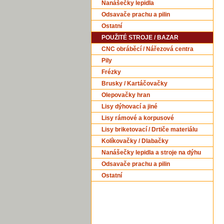
Nanášečky lepidla
Odsavače prachu a pilin
Ostatní
POUŽITÉ STROJE / BAZAR
CNC obráběcí / Nářezová centra
Pily
Frézky
Brusky / Kartáčovačky
Olepovačky hran
Lisy dýhovací a jiné
Lisy rámové a korpusové
Lisy briketovací / Drtiče materiálu
Kolíkovačky / Dlabačky
Nanášečky lepidla a stroje na dýhu
Odsavače prachu a pilin
Ostatní