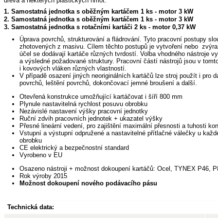
dřeva a některých plastických hmot.
1. Samostatná jednotka s oběžným kartáčem 1 ks - motor 3 kW
2. Samostatná jednotka s oběžným kartáčem 1 ks
-
motor
3 kW
3. Samostatná jednotka s rotačními kartáči 2 ks
-
motor
0,37 kW
Úprava povrchů, strukturování a fládrování. Tyto pracovní postupy sl
zhotovených z masivu. Cílem těchto postupů je vytvoření nebo zvýrazn
účel se dodávají kartáče různých tvrdostí. Volba vhodného nástroje 
a výsledné požadované struktury. Pracovní částí nástrojů jsou v tomt
i kovových vláken různých vlastností.
V případě osazení jiných neoriginálních kartáčů lze stroj použít i pro da
povrchů, leštění povrchů, dokončovací jemné broušení a další.
Otevřená konstrukce umožňující kartáčovat i šíří 800 mm
Plynule nastavitelná rychlost posuvu obrobku
Nezávislé nastavení výšky pracovní jednotky
Ruční zdvih pracovních jednotek + ukazatel výšky
Přesné lineární vedení, pro zajištění maximální přesnosti a tuhosti ko
Vstupní a výstupní odpružené a nastavitelné přítlačné válečky u každé 
obrobku
CE elektrický a bezpečnostní standard
Vyrobeno v EU
Osazeno nástroji + možnost dokoupení kartáčů: Ocel, TYNEX P46, P
Rok výroby 2015
Možnost dokoupení nového podávacího pásu
Technická data: