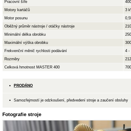
Pracovní šíře
40
Motory kartáčů
3 
Motor posunu
0,
Oběžný průměr nástroje / otáčky nástroje
210
Minimální délka obrobku
25
Maximální výška obrobku
30
Frekvenční měnič rychlosti podávání
4 -
Rozměry
21
Celková hmotnost MASTER 400
700
PRODÁNO
Samozřejmostí je odzkoušení, předvedení stroje a zaučení obsluhy
Fotografie stroje