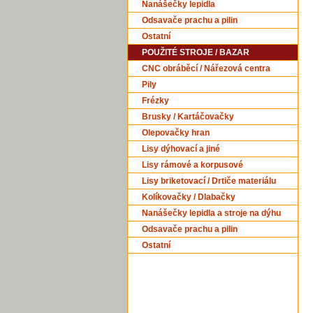
Nanášečky lepidla
Odsavače prachu a pilin
Ostatní
POUŽITÉ STROJE / BAZAR
CNC obráběcí / Nářezová centra
Pily
Frézky
Brusky / Kartáčovačky
Olepovačky hran
Lisy dýhovací a jiné
Lisy rámové a korpusové
Lisy briketovací / Drtiče materiálu
Kolíkovačky / Dlabačky
Nanášečky lepidla a stroje na dýhu
Odsavače prachu a pilin
Ostatní