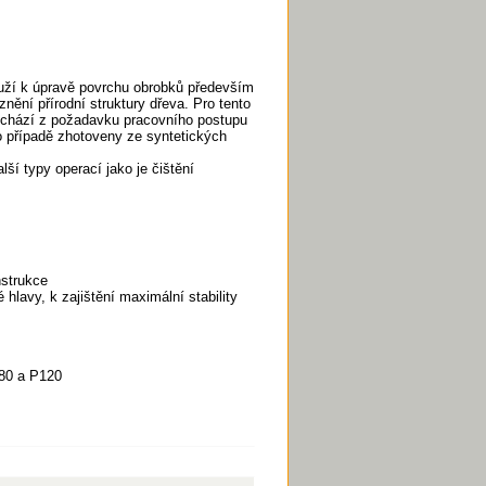
ouží k úpravě povrchu obrobků především
ění přírodní struktury dřeva. Pro tento
vychází z požadavku pracovního postupu
o případě zhotoveny ze syntetických
lší typy operací jako je čištění
nstrukce
hlavy, k zajištění maximální stability
80 a P120