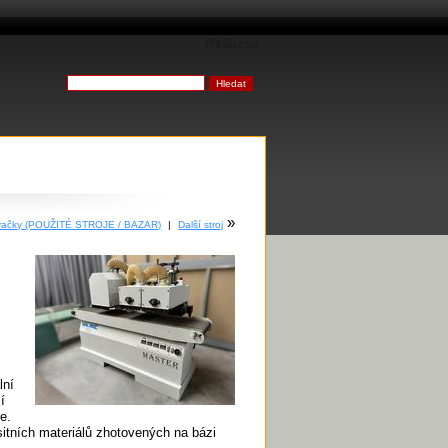
Přihlásit se
»
ovačky (POUŽITÉ STROJE / BAZAR)
|
Další stroj
lní
í
e.
sitních materiálů zhotovených na bázi