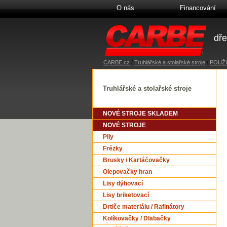
O nás
Financování
dře
CARBE.cz
/
Truhlářské a stolařské stroje
/
POUŽI
Truhlářské a stolařské stroje
NOVÉ STROJE SKLADEM
NOVÉ STROJE
Pily
Frézky
Brusky / Kartáčovačky
Olepovačky hran
Lisy dýhovací
Lisy briketovací
Drtiče materiálu / Rafinátory
Kolíkovačky / Dlabačky