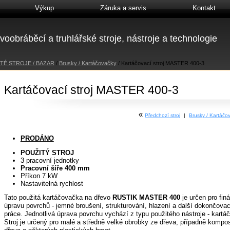
Výkup
Záruka a servis
Kontakt
voobráběcí a truhlářské stroje, nástroje a technologie
TÉ STROJE / BAZAR
/
Brusky / Kartáčovačky
/
Kartáčovací stroj MASTER 400-3
Kartáčovací stroj MASTER 400-3
«
Předchozí stroj
|
Brusky / Kartáč
PRODÁNO
POUŽITÝ STROJ
3 pracovní jednotky
Pracovní šíře 400 mm
Příkon 7 kW
Nastavitelná rychlost
Tato použitá kartáčovačka na dřevo
RUSTIK MASTER 400
je určen pro finá
úpravu povrchů - jemné broušení, strukturování, hlazení a další dokončovac
práce. Jednotlivá úprava povrchu vychází z typu použitého nástroje - kartáč
Stroj je určený pro malé a středně velké obrobky ze dřeva, případně kompo