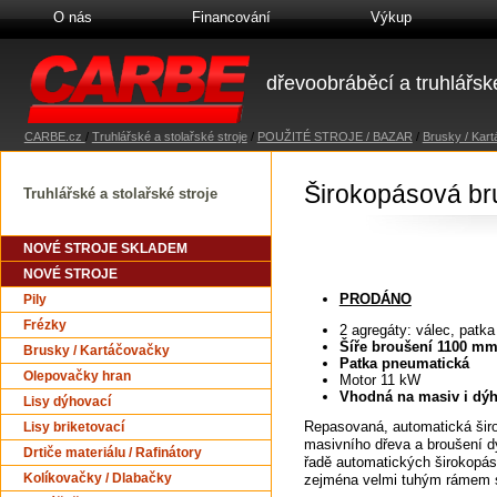
O nás
Financování
Výkup
dřevoobráběcí a truhlářské
CARBE.cz
/
Truhlářské a stolařské stroje
/
POUŽITÉ STROJE / BAZAR
/
Brusky / Kar
Širokopásová b
Truhlářské a stolařské stroje
NOVÉ STROJE SKLADEM
NOVÉ STROJE
PRODÁNO
Pily
Frézky
2 agregáty: válec, patka
Šíře broušení 1100 m
Brusky / Kartáčovačky
Patka pneumatická
Olepovačky hran
Motor 11 kW
Vhodná na masiv i dý
Lisy dýhovací
Repasovaná, automatická širo
Lisy briketovací
masivního dřeva a broušení 
Drtiče materiálu / Rafinátory
řadě automatických širokopá
Kolíkovačky / Dlabačky
zejména velmi tuhým rámem str