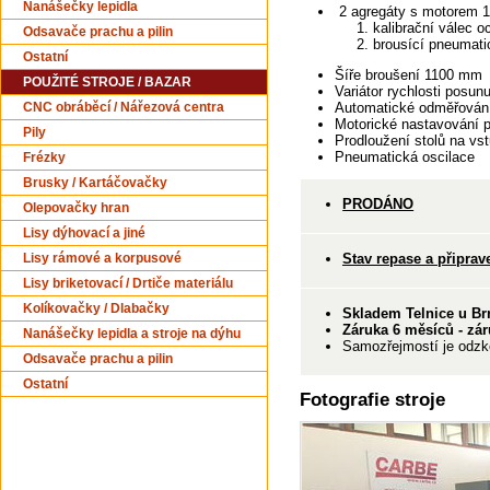
Nanášečky lepidla
2 agregáty s motorem 
1. kalibrační válec o
Odsavače prachu a pilin
2. brousící pneumatic
Ostatní
Šíře broušení 1100 mm
POUŽITÉ STROJE / BAZAR
Variátor rychlosti posu
Automatické odměřování 
CNC obráběcí / Nářezová centra
Motorické nastavování 
Pily
Prodloužení stolů na vst
Pneumatická oscilace
Frézky
Brusky / Kartáčovačky
PRODÁNO
Olepovačky hran
Lisy dýhovací a jiné
Stav repase a připrav
Lisy rámové a korpusové
Lisy briketovací / Drtiče materiálu
Kolíkovačky / Dlabačky
Skladem Telnice u Br
Záruka 6 měsíců - zár
Nanášečky lepidla a stroje na dýhu
Samozřejmostí je odzko
Odsavače prachu a pilin
Ostatní
Fotografie stroje