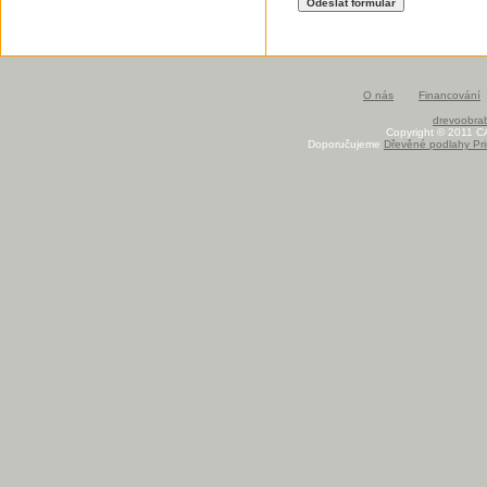
O nás
Financování
drevoobrab
Copyright © 2011 C
Doporučujeme
Dřevěné podlahy Pri