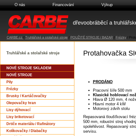
O nás
Financování
Výkup
dřevoobráběcí a truhlářské
CARBE.cz
/
Truhlářské a stolařské stroje
/
POUŽITÉ STROJE / BAZAR
/
Frézky
/
Prot
Protahovačka S
Truhlářské a stolařské stroje
NOVÉ STROJE SKLADEM
NOVÉ STROJE
PRODÁNO
Pily
Frézky
Pracovní šíře 500 mm
Klasické hoblovací no
Brusky / Kartáčovačky
Hlava Ø 120 mm, 4 nož
Olepovačky hran
Hlavní motor 4 kW
Motorový zdvih stolu
Lisy dýhovací
Repasovaná tloušťkovací fréz
Lisy briketovací
500 mm, robustní stroj vhodn
Drtiče materiálu / Rafinátory
spolehlivost. Repasovaný str
Kolíkovačky / Dlabačky
servisu.