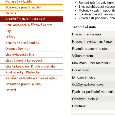
Nanášečky lepidla
Spodní stůl se zdvihem
1 ks odlehčovací váleče
Odsavače prachu a pilin
Motorický zdvih spodní
Ostatní
Elektronické odměřování
2 rychlosti podávání ob
POUŽITÉ STROJE / BAZAR
CNC obráběcí / Nářezová centra
Technická data
Pily
Pracovní šířka max.
Frézky
Pracovní výška min. / max.
Brusky / Kartáčovačky
Rozměr pracovního stolu
Olepovačky hran
Lisy dýhovací a jiné
Výkon motoru
Lisy rámové a korpusové
Maximální úběr materiálu
Lisy briketovací / Drtiče materiálu
Počet nožů
Kolíkovačky / Dlabačky
Ø nožové hlavy
Nanášečky lepidla a stroje na dýhu
Otáčky nožové hlavy
Odsavače prachu a pilin
Ostatní
Rychlost podávání materiálu
Odsávací hrdlo Ø
Hmotnost