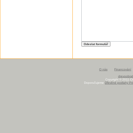
O nás
Financování
drevoobrab
Copyright © 2011 C
Doporučujeme
Dřevěné podlahy Pri