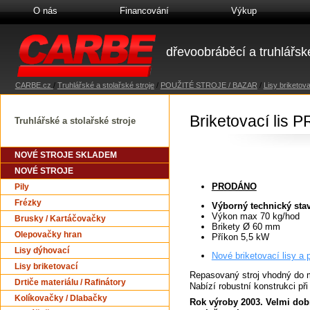
O nás
Financování
Výkup
dřevoobráběcí a truhlářské
CARBE.cz
/
Truhlářské a stolařské stroje
/
POUŽITÉ STROJE / BAZAR
/
Lisy briketova
Briketovací li
Truhlářské a stolařské stroje
NOVÉ STROJE SKLADEM
NOVÉ STROJE
PRODÁNO
Pily
Frézky
Výborný technický sta
Výkon max 70 kg/hod
Brusky / Kartáčovačky
Brikety Ø 60 mm
Olepovačky hran
Příkon 5,5 kW
Lisy dýhovací
Nové briketovací lisy a 
Lisy briketovací
Repasovaný stroj vhodný do 
Drtiče materiálu / Rafinátory
Nabízí robustní konstrukci př
Kolíkovačky / Dlabačky
Rok výroby 2003. Velmi dobr