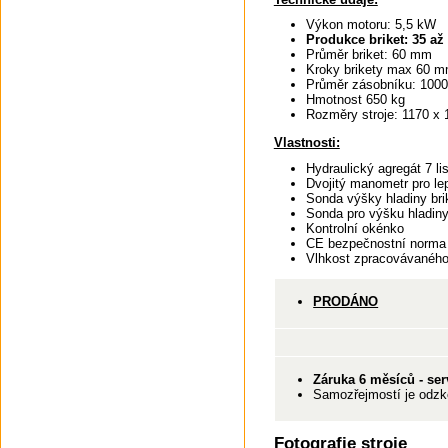
Výkon motoru: 5,5 kW
Produkce briket: 35 až
Průměr briket: 60 mm
Kroky brikety max 60 m
Průměr zásobníku: 100
Hmotnost 650 kg
Rozměry stroje: 1170 x
Vlastnosti:
Hydraulický agregát 7 li
Dvojitý manometr pro lep
Sonda výšky hladiny bri
Sonda pro výšku hladiny
Kontrolní okénko
CE bezpečnostní norma
Vlhkost zpracovávaného
PRODÁNO
Záruka 6 měsíců -
ser
Samozřejmostí je odzko
Fotografie stroje