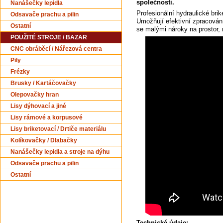
společnosti.
Nanášečky lepidla
Profesionální hydraulické br
Odsavače prachu a pilin
Umožňují efektivní zpracován
Ostatní
se malými nároky na prostor,
POUŽITÉ STROJE / BAZAR
CNC obráběcí / Nářezová centra
Pily
Frézky
Brusky / Kartáčovačky
Olepovačky hran
Lisy dýhovací a jiné
Lisy rámové a korpusové
Lisy briketovací / Drtiče materiálu
Kolíkovačky / Dlabačky
Nanášečky lepidla a stroje na dýhu
Odsavače prachu a pilin
Ostatní
Technické údaje: