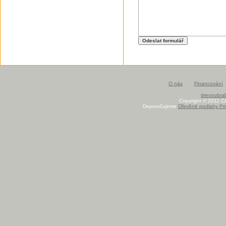
O nás
Financování
drevoobrab
Copyright © 2011 C
Doporučujeme
Dřevěné podlahy Pri