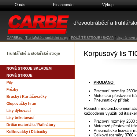
O nás
Financování
Výkup
dřevoobráběcí a truhlářské
CARBE.cz
/
Truhlářské a stolařské stroje
/
POUŽITÉ STROJE / BAZAR
/
Lisy rámové 
Korpusový lis T
Truhlářské a stolařské stroje
NOVÉ STROJE SKLADEM
NOVÉ STROJE
PRODÁNO
Pily
Frézky
Pracovní rozměry 250
Motorické přestavení tr
Brusky / Kartáčovačky
Pneumatický přítlak
Olepovačky hran
Robustní motoricko-pneumatic
Lisy dýhovací
každodenní využití od itals
Lisy briketovací
Pracovní rozměry 2500
Drtiče materiálu / Rafinátory
Motorové přestavení tr
Pneumatické lisování ma
Kolíkovačky / Dlabačky
Celkové rozměry 3760 x