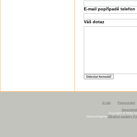
E-mail popřípadě telefon
Váš dotaz
O nás
Financování
drevoobrab
Copyright © 2011 C
Doporučujeme
Dřevěné podlahy Pri