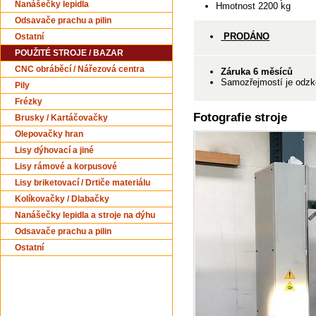
Nanášečky lepidla
Hmotnost 2200 kg
Odsavače prachu a pilin
PRODÁNO
Ostatní
POUŽITÉ STROJE / BAZAR
CNC obráběcí / Nářezová centra
Záruka 6 měsíců
Samozřejmostí je odzko
Pily
Frézky
Fotografie stroje
Brusky / Kartáčovačky
Olepovačky hran
Lisy dýhovací a jiné
Lisy rámové a korpusové
Lisy briketovací / Drtiče materiálu
Kolíkovačky / Dlabačky
Nanášečky lepidla a stroje na dýhu
Odsavače prachu a pilin
Ostatní