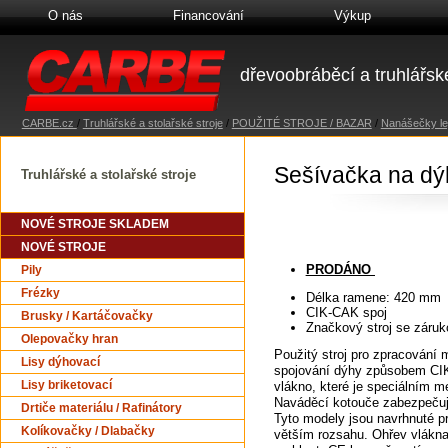
O nás
Financování
Výkup
dřevoobráběcí a truhlářské
CARBE.cz
/
Truhlářské a stolařské stroje
/
POUŽITÉ STROJE / BAZAR
/
Nanášečky lep
Sešívačka na d
Truhlářské a stolařské stroje
NOVÉ STROJE SKLADEM
NOVÉ STROJE
PRODÁNO
Pily
Frézky
Délka ramene: 420 mm
CIK-CAK spoj
Brusky / Kartáčovačky
Značkový stroj se záruk
Olepovačky hran
Použitý stroj pro zpracování
Lisy dýhovací
spojování dýhy způsobem CIK
Lisy briketovací
vlákno, které je speciálním
Naváděcí kotouče zabezpečují 
Drtiče materiálu / Rafinátory
Tyto modely jsou navrhnuté p
Kolíkovačky / Dlabačky
větším rozsahu. Ohřev vlákna