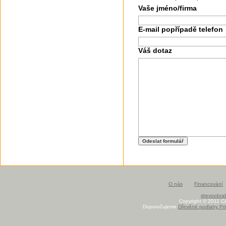
Vaše jméno/firma
E-mail popřípadě telefon
Váš dotaz
O nás
Financování
drevoobrab
Copyright © 2011 C
Doporučujeme
Dřevěné podlahy Pri