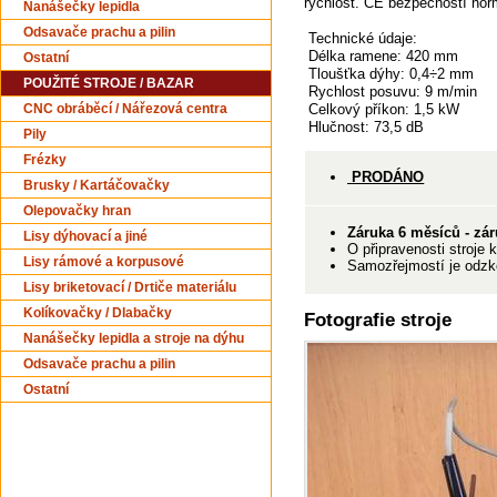
rychlost. CE bezpečností no
Nanášečky lepidla
Odsavače prachu a pilin
Technické údaje:
Délka ramene: 420 mm
Ostatní
Tloušťka dýhy: 0,4÷2 mm
POUŽITÉ STROJE / BAZAR
Rychlost posuvu: 9 m/min
Celkový příkon: 1,5 kW
CNC obráběcí / Nářezová centra
Hlučnost: 73,5 dB
Pily
Frézky
PRODÁNO
Brusky / Kartáčovačky
Olepovačky hran
Záruka 6 měsíců - zár
Lisy dýhovací a jiné
O připravenosti stroje 
Lisy rámové a korpusové
Samozřejmostí je odzko
Lisy briketovací / Drtiče materiálu
Kolíkovačky / Dlabačky
Fotografie stroje
Nanášečky lepidla a stroje na dýhu
Odsavače prachu a pilin
Ostatní