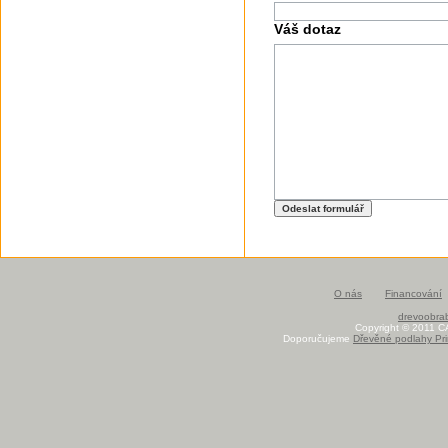
Váš dotaz
O nás
Financování
drevoobrab
Copyright © 2011 C
Doporučujeme
Dřevěné podlahy Pri