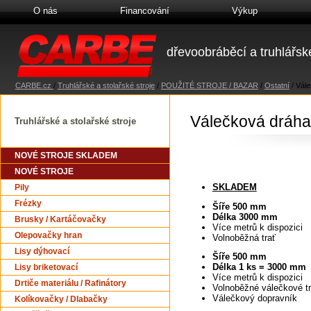
O nás
Financování
Výkup
dřevoobráběcí a truhlářské
CARBE.cz
/
Truhlářské a stolařské stroje
/
POUŽITÉ STROJE / BAZAR
/
Ostatní
/
Vále
Válečková dráha
Truhlářské a stolařské stroje
NOVÉ STROJE SKLADEM
NOVÉ STROJE
SKLADEM
Pily
Frézky
Šíře 500 mm
Délka 3000 mm
Brusky / Kartáčovačky
Více metrů k dispozici
Olepovačky hran
Volnoběžná trať
Lisy dýhovací
Šíře 500 mm
Délka 1 ks = 3000 mm
Lisy briketovací
Více metrů k dispozici
Drtiče materiálu / Rafinátory
Volnoběžné válečkové tr
Válečkový dopravník
Kolíkovačky / Dlabačky