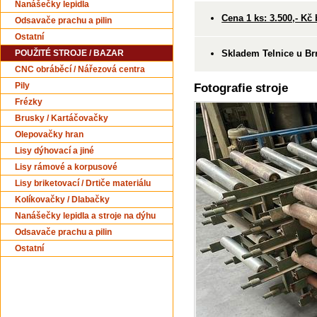
Nanášečky lepidla
Cena 1 ks: 3.500,- Kč
Odsavače prachu a pilin
Ostatní
Skladem Telnice u Br
POUŽITÉ STROJE / BAZAR
CNC obráběcí / Nářezová centra
Pily
Fotografie stroje
Frézky
Brusky / Kartáčovačky
Olepovačky hran
Lisy dýhovací a jiné
Lisy rámové a korpusové
Lisy briketovací / Drtiče materiálu
Kolíkovačky / Dlabačky
Nanášečky lepidla a stroje na dýhu
Odsavače prachu a pilin
Ostatní